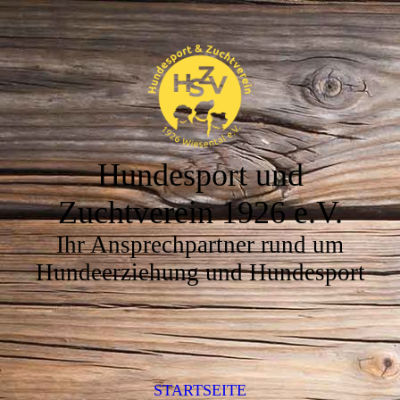
Hundesport und
Zuchtverein 1926 e.V.
Ihr Ansprechpartner rund um
Hundeerziehung und Hundesport
STARTSEITE