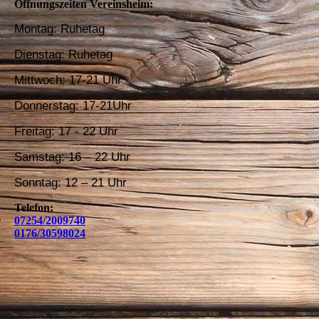
Öffnungszeiten Vereinsheim:
Montag: Ruhetag
Dienstag: Ruhetag
Mittwoch: 17-21 Uhr
Donnerstag
: 17-21Uhr
Freitag: 17 - 22 Uhr
Samstag: 16 – 22 Uhr
Sonntag: 12 – 21 Uhr
Telefon:
07254/2009740
0176/30598024