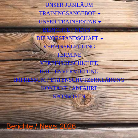
UNSER JUBILÄUM
TRAININGSANGEBOT
UNSER TRAINERSTAB
BERICHTE / NEWS
DIE VORSTANDSCHAFT
VEREINSKLEIDUNG
TERMINE
VEREINSGESCHICHTE
HALLENVERMIETUNG
IMPRESSUM / DATENSCHUTZERKLÄRUNG
KONTAKT / ANFAHRT
SPONSOREN
Berichte / News 2026