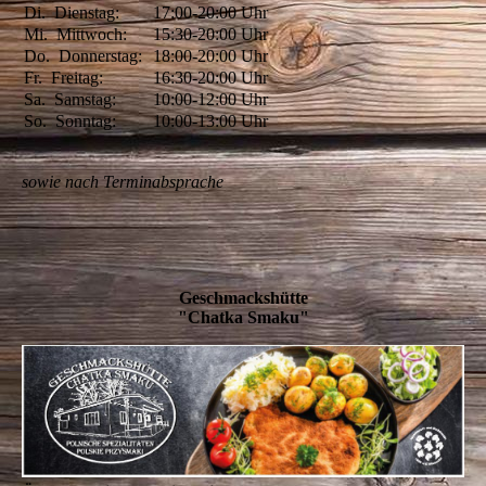
Di.
Dienstag:
17:00-20:00
Uhr
Mi.
Mittwoch:
15:30-20:00
Uhr
Do.
Donnerstag:
18:00-20:00
Uhr
Fr.
Freitag:
16:30-20:00
Uhr
Sa.
Samstag:
10:00-12:00
Uhr
So.
Sonntag:
10:00-13:00
Uhr
sowie nach Terminabsprache
Geschmackshütte
"Chatka Smaku"